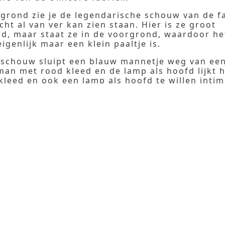
rgrond zie je de legendarische schouw van de fa
echt al van ver kan zien staan. Hier is ze groot
d, maar staat ze in de voorgrond, waardoor het
eigenlijk maar een klein paaltje is.
 schouw sluipt een blauw mannetje weg van een 
man met rood kleed en de lamp als hoofd lijkt h
kleed en ook een lamp als hoofd te willen intim
aat het schilderij over de ideeën of dogma's d
neratie overbrengt aan de jongere generatie. V
rie personages één en dezelfde persoon. Het bl
zijn eigenlijke zelf en het kind en de reus met d
n hemzelf als kind en als toekomstige oudere.
dus een beetje over hoe je jezelf moet losmake
ke denkpatronen van je voorouders en hoe je die
reken.
© 2026 Quinten Clause