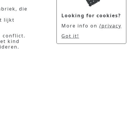
briek, die
Looking for cookies?
 lijkt
More info on
/privacy
conflict.
Got it!
et kind
ideren.
ie een
oor mij
auwe
e rode
n van de
 cirkel
Privacy