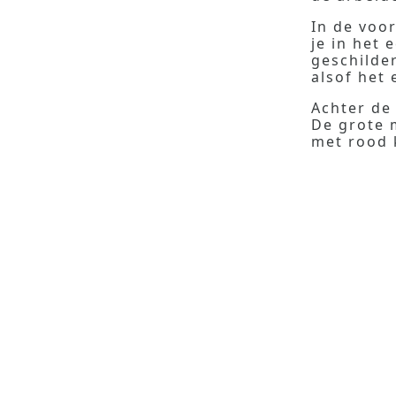
In de voo
je in het 
geschilder
alsof het 
Achter de
De grote 
met rood 
Voor mij g
oudere ge
zijn de d
ventje is 
kleren zij
Het gaat 
schadelij
kan doorb