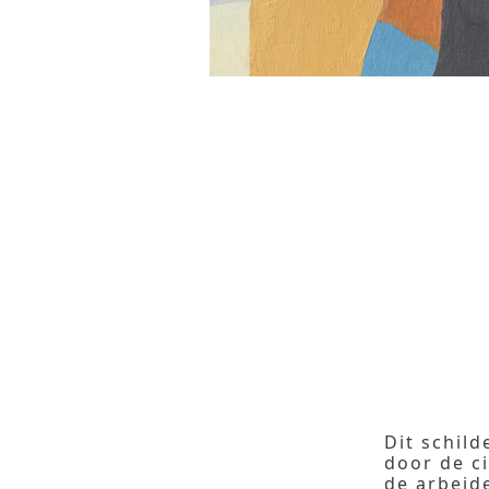
Dit schild
door de c
de arbeid