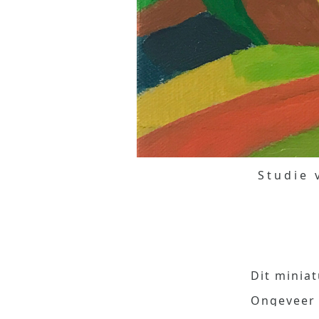
Studie 
Dit minia
Ongeveer 
een krijt