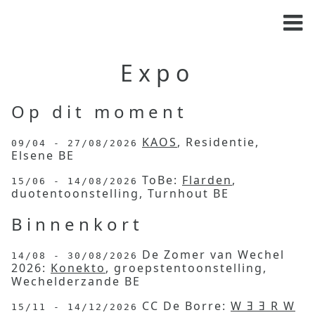
Expo
Op dit moment
KAOS
, Residentie,
09/04 - 27/08/2026
Elsene BE
ToBe:
Flarden
,
15/06 - 14/08/2026
duotentoonstelling, Turnhout BE
Binnenkort
De Zomer van Wechel
14/08 - 30/08/2026
2026:
Konekto
, groepstentoonstelling,
Wechelderzande BE
CC De Borre:
W Ǝ Ǝ R W
15/11 - 14/12/2026