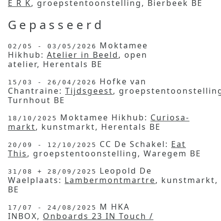
E R K
, groepstentoonstelling, Bierbeek BE
Gepasseerd
Moktamee
02/05 - 03/05/2026
Hikhub:
Atelier in Beeld
, open
atelier, Herentals BE
Hofke van
15/03 - 26/04/2026
Chantraine:
Tijdsgeest
, groepstentoonstellin
Turnhout BE
Moktamee Hikhub:
Curiosa-
18/10/2025
markt
, kunstmarkt, Herentals BE
CC De Schakel:
Eat
20/09 - 12/10/2025
This
, groepstentoonstelling, Waregem BE
Leopold De
31/08 + 28/09/2025
Waelplaats:
Lambermontmartre
, kunstmarkt,
BE
M HKA
17/07 - 24/08/2025
INBOX,
Onboards 23 IN Touch /